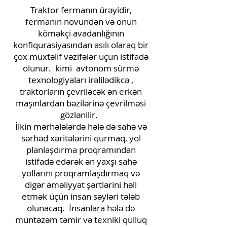
Traktor fermanın ürəyidir,
fermanın növündən və onun
köməkçi avadanlığının
konfiqurasiyasından asılı olaraq bir
çox müxtəlif vəzifələr üçün istifadə
olunur.
kimi
avtonom sürmə
texnologiyaları irəlilədikcə
,
traktorların çevriləcək ən erkən
maşınlardan bəzilərinə çevrilməsi
gözlənilir.
İlkin mərhələlərdə hələ də sahə və
sərhəd xəritələrini qurmaq, yol
planlaşdırma proqramından
istifadə edərək ən yaxşı sahə
yollarını proqramlaşdırmaq və
digər əməliyyat şərtlərini həll
etmək üçün insan səyləri tələb
olunacaq.
İnsanlara hələ də
müntəzəm təmir və texniki qulluq