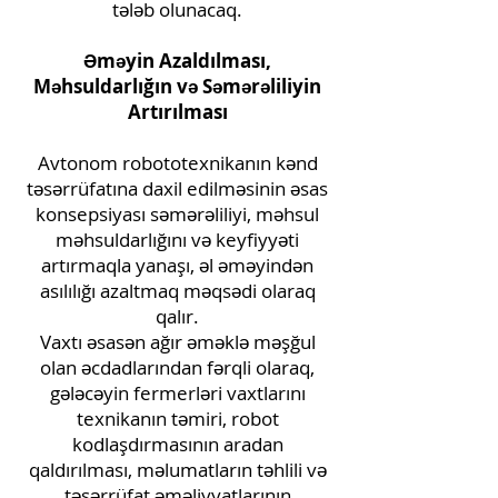
tələb olunacaq.
Əməyin Azaldılması,
Məhsuldarlığın və Səmərəliliyin
Artırılması
Avtonom robototexnikanın kənd
təsərrüfatına daxil edilməsinin əsas
konsepsiyası səmərəliliyi, məhsul
məhsuldarlığını və keyfiyyəti
artırmaqla yanaşı, əl əməyindən
asılılığı azaltmaq məqsədi olaraq
qalır.
Vaxtı əsasən ağır əməklə məşğul
olan əcdadlarından fərqli olaraq,
gələcəyin fermerləri vaxtlarını
texnikanın təmiri, robot
kodlaşdırmasının aradan
qaldırılması, məlumatların təhlili və
təsərrüfat əməliyyatlarının