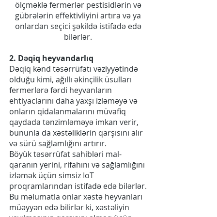
ölçməklə fermerlər pestisidlərin və
gübrələrin effektivliyini artıra və ya
onlardan seçici şəkildə istifadə edə
bilərlər.
2. Dəqiq heyvandarlıq
Dəqiq kənd təsərrüfatı vəziyyətində
olduğu kimi, ağıllı əkinçilik üsulları
fermerlərə fərdi heyvanların
ehtiyaclarını daha yaxşı izləməyə və
onların qidalanmalarını müvafiq
qaydada tənzimləməyə imkan verir,
bununla da xəstəliklərin qarşısını alır
və sürü sağlamlığını artırır.
Böyük təsərrüfat sahibləri mal-
qaranın yerini, rifahını və sağlamlığını
izləmək üçün simsiz IoT
proqramlarından istifadə edə bilərlər.
Bu məlumatla onlar xəstə heyvanları
müəyyən edə bilirlər ki, xəstəliyin