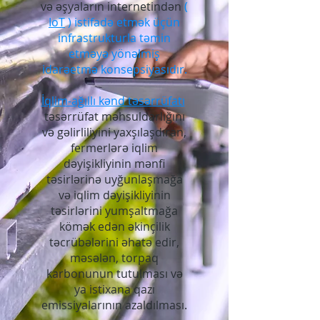
və əşyaların internetindən
(
IoT
) istifadə etmək üçün
infrastrukturla təmin
etməyə yönəlmiş
idarəetmə konsepsiyasıdır.
İqlim-ağıllı kənd təsərrüfatı
təsərrüfat məhsuldarlığını
və gəlirliliyini yaxşılaşdıran,
fermerlərə iqlim
dəyişikliyinin mənfi
təsirlərinə uyğunlaşmağa
və iqlim dəyişikliyinin
təsirlərini yumşaltmağa
kömək edən əkinçilik
təcrübələrini əhatə edir,
məsələn, torpaq
karbonunun tutulması və
ya istixana qazı
emissiyalarının azaldılması.