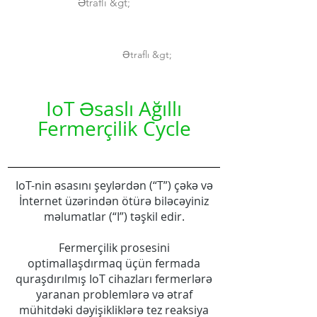
Ətraflı &gt;
Ətraflı &gt;
IoT Əsaslı Ağıllı
Fermerçilik Cycle
IoT-nin əsasını şeylərdən (“T”) çəkə və
İnternet üzərindən ötürə biləcəyiniz
məlumatlar (“I”) təşkil edir.
Fermerçilik prosesini
optimallaşdırmaq üçün fermada
quraşdırılmış IoT cihazları fermerlərə
yaranan problemlərə və ətraf
mühitdəki dəyişikliklərə tez reaksiya