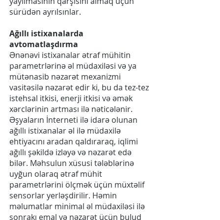
yayılmasının qarşısını almaq üçün
sürüdən ayrılsınlar.
Ağıllı istixanalarda
avtomatlaşdırma
Ənənəvi istixanalar ətraf mühitin
parametrlərinə əl müdaxiləsi və ya
mütənasib nəzarət mexanizmi
vasitəsilə nəzarət edir ki, bu da tez-tez
istehsal itkisi, enerji itkisi və əmək
xərclərinin artması ilə nəticələnir.
Əşyaların İnterneti ilə idarə olunan
ağıllı istixanalar əl ilə müdaxilə
ehtiyacını aradan qaldıraraq, iqlimi
ağıllı şəkildə izləyə və nəzarət edə
bilər. Məhsulun xüsusi tələblərinə
uyğun olaraq ətraf mühit
parametrlərini ölçmək üçün müxtəlif
sensorlar yerləşdirilir. Həmin
məlumatlar minimal əl müdaxiləsi ilə
sonrakı emal və nəzarət üçün bulud