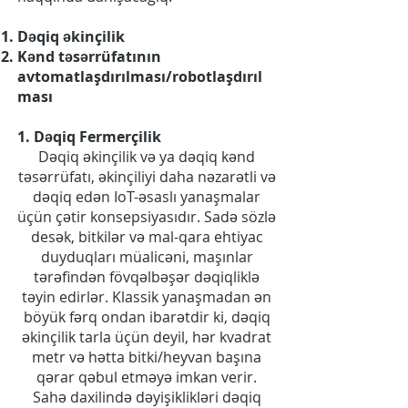
Dəqiq əkinçilik
Kənd təsərrüfatının
avtomatlaşdırılması/robotlaşdırıl
ması
1. Dəqiq Fermerçilik
Dəqiq əkinçilik və ya dəqiq kənd
təsərrüfatı, əkinçiliyi daha nəzarətli və
dəqiq edən IoT-əsaslı yanaşmalar
üçün çətir konsepsiyasıdır. Sadə sözlə
desək, bitkilər və mal-qara ehtiyac
duyduqları müalicəni, maşınlar
tərəfindən fövqəlbəşər dəqiqliklə
təyin edirlər. Klassik yanaşmadan ən
böyük fərq ondan ibarətdir ki, dəqiq
əkinçilik tarla üçün deyil, hər kvadrat
metr və hətta bitki/heyvan başına
qərar qəbul etməyə imkan verir.
Sahə daxilində dəyişiklikləri dəqiq