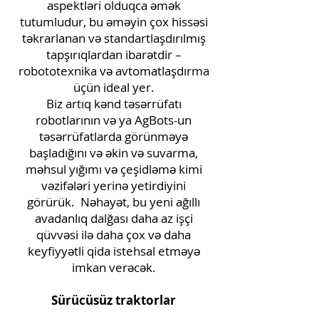
aspektləri olduqca əmək
tutumludur, bu əməyin çox hissəsi
təkrarlanan və standartlaşdırılmış
tapşırıqlardan ibarətdir –
robototexnika və avtomatlaşdırma
üçün ideal yer.
Biz artıq kənd təsərrüfatı
robotlarının və ya AgBots-un
təsərrüfatlarda görünməyə
başladığını və əkin və suvarma,
məhsul yığımı və çeşidləmə kimi
vəzifələri yerinə yetirdiyini
görürük.
Nəhayət, bu yeni ağıllı
avadanlıq dalğası daha az işçi
qüvvəsi ilə daha çox və daha
keyfiyyətli qida istehsal etməyə
imkan verəcək.
Sürücüsüz traktorlar