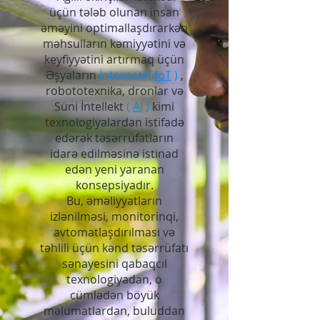
üçün tələb olunan insan
əməyini optimallaşdırarkən
məhsulların kəmiyyətini və
keyfiyyətini artırmaq üçün
Əşyaların
İnterneti (
IoT
)
,
robototexnika, dronlar və
Süni İntellekt
(
AI
)
kimi
texnologiyalardan istifadə
edərək təsərrüfatların
idarə edilməsinə istinad
edən yeni yaranan
konsepsiyadır.
Bu, əməliyyatların
izlənilməsi, monitorinqi,
avtomatlaşdırılması və
təhlili üçün kənd təsərrüfatı
sənayesini qabaqcıl
texnologiyadan, o
cümlədən böyük
məlumatlardan, buluddan