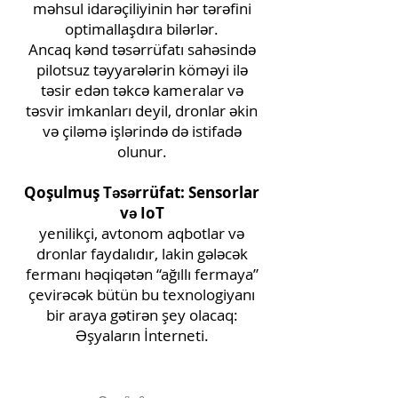
məhsul idarəçiliyinin hər tərəfini
optimallaşdıra bilərlər.
Ancaq kənd təsərrüfatı sahəsində
pilotsuz təyyarələrin köməyi ilə
təsir edən təkcə kameralar və
təsvir imkanları deyil, dronlar əkin
və çiləmə işlərində də istifadə
olunur.
Qoşulmuş Təsərrüfat: Sensorlar
və IoT
yenilikçi, avtonom aqbotlar və
dronlar faydalıdır, lakin gələcək
fermanı həqiqətən “ağıllı fermaya”
çevirəcək bütün bu texnologiyanı
bir araya gətirən şey olacaq:
Əşyaların İnterneti.