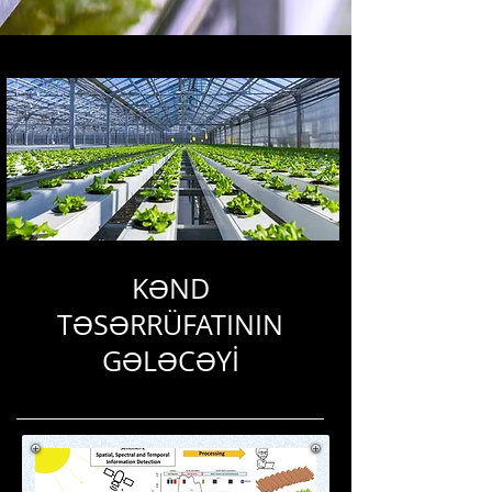
KƏND
TƏSƏRRÜFATININ
GƏLƏCƏYİ