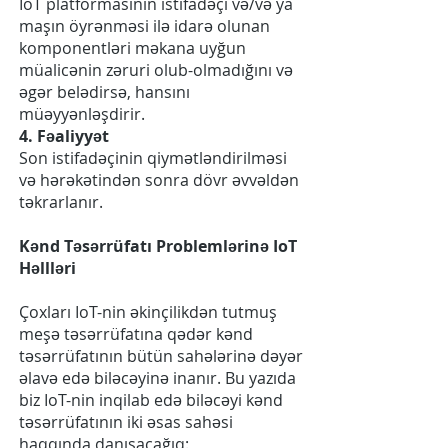
IoT platformasının istifadəçi və/və ya
maşın öyrənməsi ilə idarə olunan
komponentləri məkana uyğun
müalicənin zəruri olub-olmadığını və
əgər belədirsə, hansını
müəyyənləşdirir.
4. Fəaliyyət
Son istifadəçinin qiymətləndirilməsi
və hərəkətindən sonra dövr əvvəldən
təkrarlanır.
Kənd Təsərrüfatı Problemlərinə IoT
Həllləri
Çoxları IoT-nin əkinçilikdən tutmuş
meşə təsərrüfatına qədər kənd
təsərrüfatının bütün sahələrinə dəyər
əlavə edə biləcəyinə inanır. Bu yazıda
biz IoT-nin inqilab edə biləcəyi kənd
təsərrüfatının iki əsas sahəsi
haqqında danışacağıq: