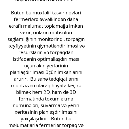
Bütün bu müxtəlif təsvir növləri
fermerlərə əvvəlkindən daha
ətraflı məlumat toplamağa imkan
verir, onların məhsulun
sağlamlığının monitorinqi, torpağın
keyfiyyətinin qiymətləndirilməsi və
resursların və torpaqdan
istifadənin optimallaşdırılması
üçün əkin yerlərinin
planlaşdırılması üçün imkanlarını
artırır.
Bu sahə tədqiqatlarını
müntəzəm olaraq həyata keçirə
bilmək həm 2D, həm də 3D
formatında toxum əkmə
nümunələri, suvarma və yerin
xəritəsinin planlaşdırılmasını
yaxşılaşdırır.
Bütün bu
məlumatlarla fermerlər torpaq və