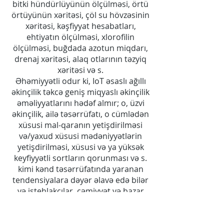
bitki hündürlüyünün ölçülməsi, örtü
örtüyünün xəritəsi, çöl su hövzəsinin
xəritəsi, kəşfiyyat hesabatları,
ehtiyatın ölçülməsi, xlorofilin
ölçülməsi, buğdada azotun miqdarı,
drenaj xəritəsi, alaq otlarının təzyiq
xəritəsi və s.
Əhəmiyyətli odur ki, IoT əsaslı ağıllı
əkinçilik təkcə geniş miqyaslı əkinçilik
əməliyyatlarını hədəf almır; o, üzvi
əkinçilik, ailə təsərrüfatı, o cümlədən
xüsusi mal-qaranın yetişdirilməsi
və/yaxud xüsusi mədəniyyətlərin
yetişdirilməsi, xüsusi və ya yüksək
keyfiyyətli sortların qorunması və s.
kimi kənd təsərrüfatında yaranan
tendensiyalara dəyər əlavə edə bilər
və istehlakçılar, cəmiyyət və bazar
şüuru üçün yüksək şəffaf kənd
təsərrüfatını gücləndirə bilər. .