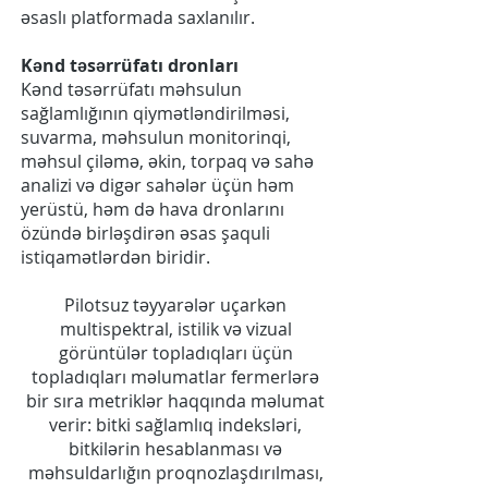
əsaslı platformada saxlanılır.
Kənd təsərrüfatı dronları
Kənd təsərrüfatı məhsulun
sağlamlığının qiymətləndirilməsi,
suvarma, məhsulun monitorinqi,
məhsul çiləmə, əkin, torpaq və sahə
analizi və digər sahələr üçün həm
yerüstü, həm də hava dronlarını
özündə birləşdirən əsas şaquli
istiqamətlərdən biridir.
Pilotsuz təyyarələr uçarkən
multispektral, istilik və vizual
görüntülər topladıqları üçün
topladıqları məlumatlar fermerlərə
bir sıra metriklər haqqında məlumat
verir: bitki sağlamlıq indeksləri,
bitkilərin hesablanması və
məhsuldarlığın proqnozlaşdırılması,