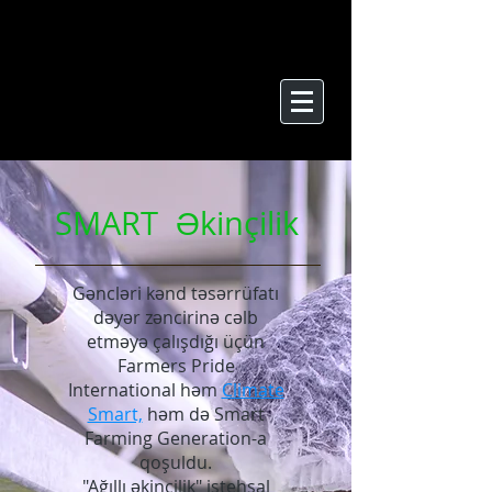
SMART
Əkinçilik
Gəncləri kənd təsərrüfatı
dəyər zəncirinə cəlb
etməyə çalışdığı üçün
Farmers Pride
International həm
Climate
Smart,
həm də Smart
Farming Generation-a
qoşuldu.
"Ağıllı əkinçilik" istehsal