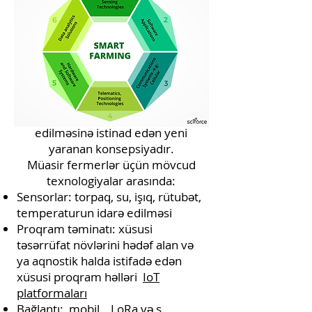
Ağıllı əkinçilik tələb olunan insan
əməyini optimallaşdırmaqla
məhsulların kəmiyyətini və
keyfiyyətini artırmaq üçün müasir
İnformasiya və Kommunikasiya
Texnologiyalarından istifadə
edərək təsərrüfatların idarə
edilməsinə istinad edən yeni
yaranan konsepsiyadır.
Müasir fermerlər üçün mövcud
texnologiyalar arasında:
Sensorlar: torpaq, su, işıq, rütubət,
temperaturun idarə edilməsi
Proqram təminatı: xüsusi
təsərrüfat növlərini hədəf alan və
ya aqnostik halda istifadə edən
xüsusi proqram həlləri
IoT
platformaları
Bağlantı:
mobil
,
LoRa
və s.