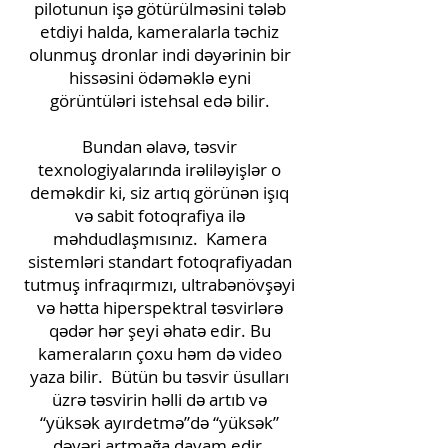
pilotunun işə götürülməsini tələb
etdiyi halda, kameralarla təchiz
olunmuş dronlar indi dəyərinin bir
hissəsini ödəməklə eyni
görüntüləri istehsal edə bilir.
Bundan əlavə, təsvir
texnologiyalarında irəliləyişlər o
deməkdir ki, siz artıq görünən işıq
və sabit fotoqrafiya ilə
məhdudlaşmısınız.
Kamera
sistemləri standart fotoqrafiyadan
tutmuş infraqırmızı, ultrabənövşəyi
və hətta hiperspektral təsvirlərə
qədər hər şeyi əhatə edir. Bu
kameraların çoxu həm də video
yaza bilir.
Bütün bu təsvir üsulları
üzrə təsvirin həlli də artıb və
“yüksək ayırdetmə”də “yüksək”
dəyəri artmağa davam edir.