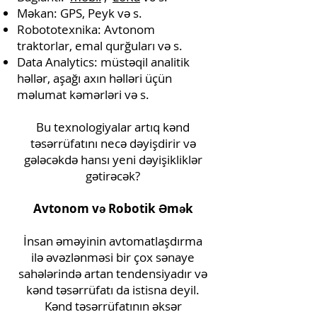
Məkan: GPS, Peyk və s.
Robototexnika: Avtonom
traktorlar, emal qurğuları və s.
Data Analytics: müstəqil analitik
həllər, aşağı axın həlləri üçün
məlumat kəmərləri və s.
Bu texnologiyalar artıq kənd
təsərrüfatını necə dəyişdirir və
gələcəkdə hansı yeni dəyişikliklər
gətirəcək?
Avtonom və Robotik Əmək
İnsan əməyinin avtomatlaşdırma
ilə əvəzlənməsi bir çox sənaye
sahələrində artan tendensiyadır və
kənd təsərrüfatı da istisna deyil.
Kənd təsərrüfatının əksər