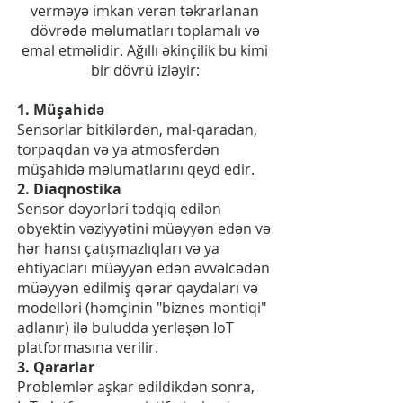
verməyə imkan verən təkrarlanan
dövrədə məlumatları toplamalı və
emal etməlidir. Ağıllı əkinçilik bu kimi
bir dövrü izləyir:
1. Müşahidə
Sensorlar bitkilərdən, mal-qaradan,
torpaqdan və ya atmosferdən
müşahidə məlumatlarını qeyd edir.
2. Diaqnostika
Sensor dəyərləri tədqiq edilən
obyektin vəziyyətini müəyyən edən və
hər hansı çatışmazlıqları və ya
ehtiyacları müəyyən edən əvvəlcədən
müəyyən edilmiş qərar qaydaları və
modelləri (həmçinin "biznes məntiqi"
adlanır) ilə buludda yerləşən IoT
platformasına verilir.
3. Qərarlar
Problemlər aşkar edildikdən sonra,