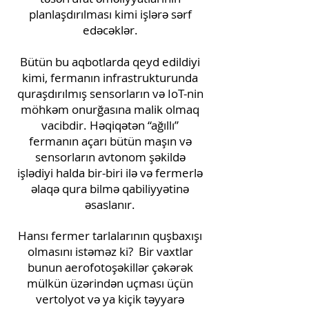
planlaşdırılması kimi işlərə sərf
edəcəklər.
Bütün bu aqbotlarda qeyd edildiyi
kimi, fermanın infrastrukturunda
quraşdırılmış sensorların və IoT-nin
möhkəm onurğasına malik olmaq
vacibdir. Həqiqətən “ağıllı”
fermanın açarı bütün maşın və
sensorların avtonom şəkildə
işlədiyi halda bir-biri ilə və fermerlə
əlaqə qura bilmə qabiliyyətinə
əsaslanır.
Hansı fermer tarlalarının quşbaxışı
olmasını istəməz ki?
Bir vaxtlar
bunun aerofotoşəkillər çəkərək
mülkün üzərindən uçması üçün
vertolyot və ya kiçik təyyarə