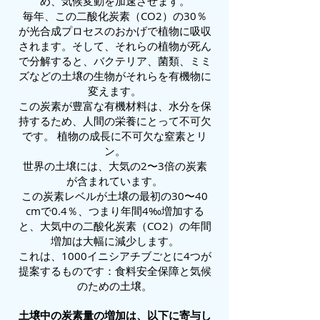
め、気候変動を加速させます。
毎年、この二酸化炭素（CO2）の30％
が光合成プロセスのおかげで植物に吸収
されます。そして、それらの植物が死ん
で分解すると、バクテリア、菌類、ミミ
ズなどの土壌の生物がそれらを有機物に
変えます。
この炭素が豊富な有機材料は、水分を保
持するため、人間の栄養にとって不可欠
です。
植物の成長に不可欠な窒素とリ
ン。
世界の土壌には、大気の2〜3倍の炭素
が含まれています。
この炭素レベルが土壌の最初の30〜40
cmで0.4％、つまり年間4‰増加する
と、大気中の二酸化炭素（CO2）の年間
増加は大幅に減少します。
これは、1000イニシアチブごとに4つが
提案するものです：食料安全保障と気候
のための土壌。
土壌中の炭素量の増加は、以下に寄与し