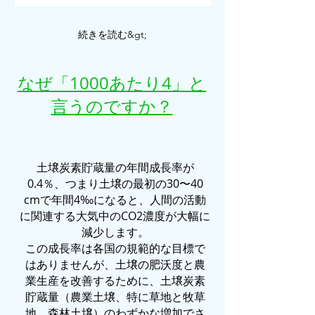
続きを読む&gt;
なぜ「1000あたり4」と
言うのですか？
土壌炭素貯蔵量の年間成長率が
0.4％、つまり土壌の最初の30〜40
cmで年間4‰になると、人間の活動
に関連する大気中のCO2濃度が大幅に
減少します。
この成長率は各国の規範的な目標で
はありませんが、土壌の肥沃度と農
業生産を改善するために、土壌炭素
貯蔵量（農業土壌、特に草地と牧草
地、森林土壌）のわずかな増加でさ