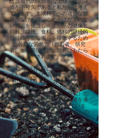
た
次世代の学際的な土壌学者の準
備が不可欠であると私たちは考え
ています。土壌科学への適切な投
資がなければ、このかけがえのな
い資源を保護し、生態系の健康と
飼料、繊維、食料、燃料の継続的
な持続可能な生産を確保するため
に必要な労働力（教育者、研究
者、土地管理者）が世界にもたら
されます。
2015年12月1日にCOP21でフラン
スが立ち上げた国際イニシアチブ
「4per1000」は、公的および民間
部門（国、地方および地方政府、
企業、貿易組織、NGO、研究）の
すべての自発的な利害関係者を連
合させることで構成されていま
す。リマパリ行動計画（LPAP）の
枠組みの下での施設など）。
このイニシアチブの目的は、農
業、特に農業土壌が、食料安全保