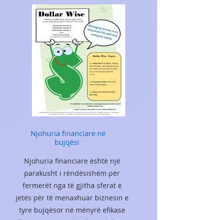
Njohuria financiare në
bujqësi
Njohuria financiare është një
parakusht i rëndësishëm për
fermerët nga të gjitha sferat e
jetës për të menaxhuar biznesin e
tyre bujqësor në mënyrë efikase