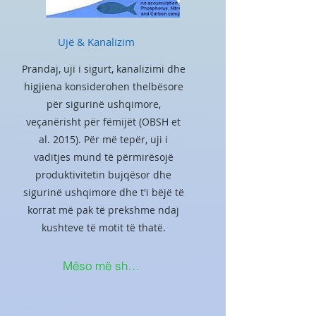
Ujë & Kanalizim
Prandaj, uji i sigurt, kanalizimi dhe
higjiena konsiderohen thelbësore
për sigurinë ushqimore,
veçanërisht për fëmijët (OBSH et
al. 2015). Për më tepër, uji i
vaditjes mund të përmirësojë
produktivitetin bujqësor dhe
sigurinë ushqimore dhe t'i bëjë të
korrat më pak të prekshme ndaj
kushteve të motit të thatë.
Mëso më shumë