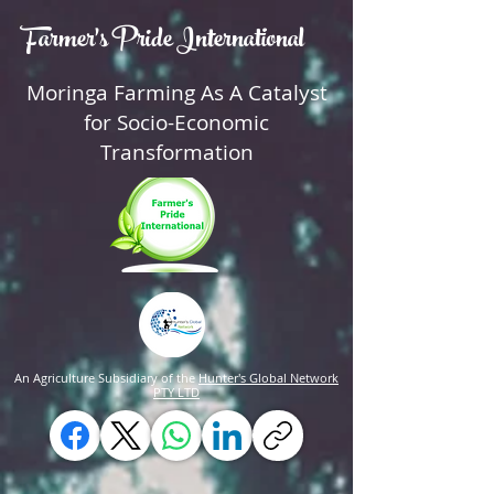
Farmer's Pride International
Moringa Farming As A Catalyst
for Socio-Economic
Transformation
An Agriculture Subsidiary of the
Hunter's Global Network
PTY LTD