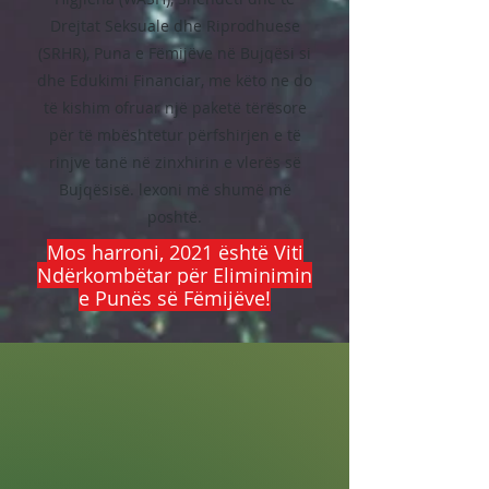
Drejtat Seksuale dhe Riprodhuese
(SRHR), Puna e Fëmijëve në Bujqësi si
dhe Edukimi Financiar, me këto ne do
të kishim ofruar një paketë tërësore
për të mbështetur përfshirjen e të
rinjve tanë në zinxhirin e vlerës së
Bujqësisë. lexoni më shumë më
poshtë.
Mos harroni, 2021 është Viti
Ndërkombëtar për Eliminimin
e Punës së Fëmijëve!