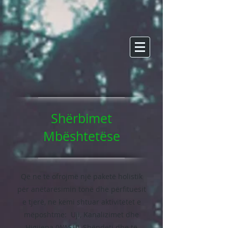
Shërbimet
Mbështetëse
Që ne të ofrojmë një paketë holistik
për anëtarësimin tonë dhe përfituesit
e tjerë, ne kemi shtuar aktivitetet e
mëposhtme: Uji, Kanalizimet dhe
Higjiena (WASH), Shëndeti dhe të