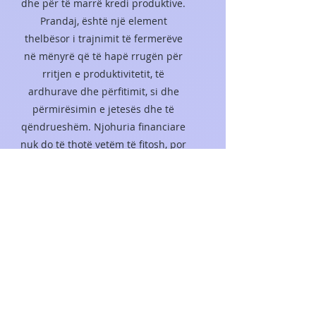
dhe për të marrë kredi produktive.
Prandaj, është një element
thelbësor i trajnimit të fermerëve
në mënyrë që të hapë rrugën për
rritjen e produktivitetit, të
ardhurave dhe përfitimit, si dhe
përmirësimin e jetesës dhe të
qëndrueshëm. Njohuria financiare
nuk do të thotë vetëm të fitosh, por
në të njëjtën mënyrë të
minimizosh humbjet. Situatat e
fermerëve janë disa herë delikate,
ajo që bëhet kritike është marrja e
një vendimi të sigurt në momentin
e duhur
Mëso më shumë