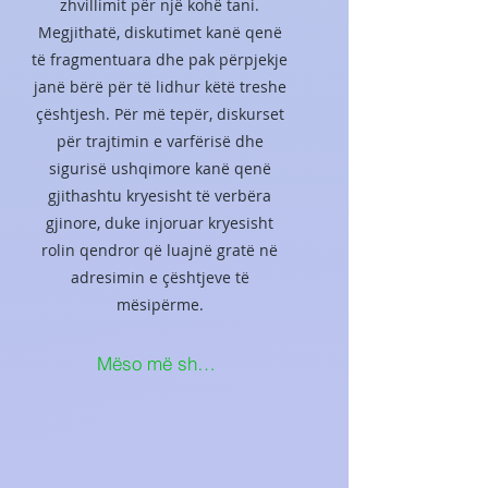
zhvillimit për një kohë tani.
Megjithatë, diskutimet kanë qenë
të fragmentuara dhe pak përpjekje
janë bërë për të lidhur këtë treshe
çështjesh. Për më tepër, diskurset
për trajtimin e varfërisë dhe
sigurisë ushqimore kanë qenë
gjithashtu kryesisht të verbëra
gjinore, duke injoruar kryesisht
rolin qendror që luajnë gratë në
adresimin e çështjeve të
mësipërme.
Mëso më shumë