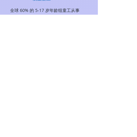
全球 60% 的 5-17 岁年龄组童工从事
农业工作，包括农业、渔业、水产养
殖、林业和畜牧业。这总计超过 9800
万女孩和男孩。大多数（67.5%）童工
是无报酬的家庭成员。
童工的原因
贫困和失业率很高。 ...
获得免费义务教育的机会有限。 ...
现有的法律和行为准则经常被违反。
...
法律和执法往往不足。 ...
国家法律通常包括豁免。 ...
工人的权利受到压制。
全球经济加剧了一些因素的影响
学到更多