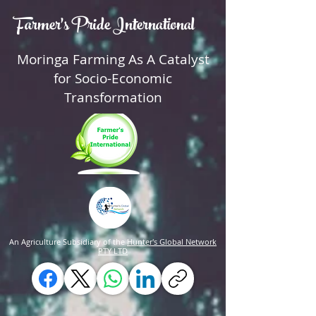
Farmer's Pride International
Moringa Farming As A Catalyst
for Socio-Economic
Transformation
An Agriculture Subsidiary of the
Hunter's Global Network
PTY LTD