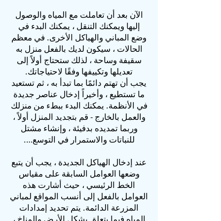
الآن بعد أن تعاملت مع المياه والوصول
إليها ويمكنك التنقل ، يمكنك البدء في
وضع المباني والهياكل الأخرى. في معظم
الحالات ، سيكون لديك بالفعل منزل به
سقيفة وساحة ، لذلك ستحتاج أولاً إلى
تعديلها وتكييفها وفقًا لاحتياجاتك.
يجب أن تهتم دائمًا بما تبدأ به ، ثم تستعيد
ما تستطيع ، وأخيراً إدخال عناصر جديدة
في الأنظمة. يمكنك البدء ببطء من منزلك
والعمل بالخارج - قم بتجديد المنزل أولاً ،
وربما تمديده بدفيئة ، وإنشاء مشتل
للنباتات والاستمرار في التوسع….
عند إدخال الهياكل الجديدة ، يجب أن يتبع
وضعها العوامل السابقة على مقياس
الخط الرئيسي ، حيث أشارت هذه
العوامل بالفعل إلى أنسب المواقع لمباني
المزرعة الدائمة. يتم تحديد إمدادات
المياه فيما يتعلق بشكل الأرض والمناخ ،