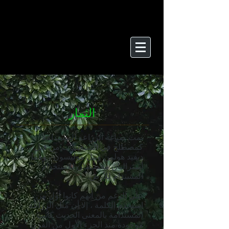
الثمار
تمت صياغة الزراعة المستدامة
كمصطلح في السبعينيات من قبل
ديفيد هولمن وبيل موليسون ، وهما
أستراليان مخصصان للاستخدام
المستدام للأرض.
على الرغم من أنهم كانوا أول من
استخدم الكلمة ، إلا أن مُثُل الزراعة
المستدامة بالمعنى الحديث كانت
موجودة منذ الجزء الأول من القرن