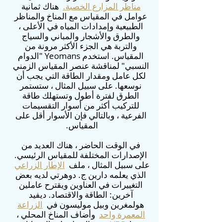
مناظر المزارع الخصبة.
هناك ثمانية
عوامل في المقياس مع المناخ والمناظر
الطبيعية وإمدادات المياه في الأعلى ،
والطرق والأشجار والمباني والسياج
والتربة هي الجزء الأكثر مرونة من
المقياس. استخدم Yeomans "الدوام
النسبي" لمناقشة عنصر المقياس الزمني
لكل عامل ومقدار الطاقة التي يجب أن
نوسعها. على سبيل المثال ، ستستمر
الطرق لفترة أطول وتستهلك طاقة
للتركيب أكثر من أسوار التقسيمات
الفرعية ، وبالتالي فإن الأسوار أقل على
المقياس.
​​
في الوقت الحاضر ، هناك العديد من
الإصدارات المختلفة للمقياس الرئيسي.
على سبيل المثال ، ملف
الإطار الزراعي
الذي يعلمه دارين ج. دوهرتي لديه بعض
التغييرات في العناوين ويقترح عاملين
آخرين: الطاقة والاقتصاد. ديفيد
هولمغرين وبيل موليسون في
الزراعة
المعمرة واحد
وأضاف المناخ المحلي ،