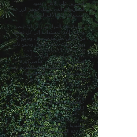
العشرين على الأقل ، وتعود
الممارسات التي تشكل جوهر الزراعة
المستدامة إلى آلاف السنين.
منظمة فخر المزارعين الدولية
ينظر
نهج الزراعة المستدامة إلى كل قطعة
من الأرض بطريقة شاملة ، ويدمج كل
حيوان ونبات يعيش عليها ، ويجمع ذلك
مع الهياكل الاجتماعية المصممة
لتعزيز الزراعة طويلة الأمد أيضًا. يتم
تقسيم كل عنصر من عناصر دورة
الغذاء إلى ما تتطلبه وما يساهم به ، ثم
يتم تجميع كل عنصر معًا لتشكيل
وحدة متكاملة ذات دعم ذاتي
ديناميكيًا.
ترتكز الزراعة المستدامة على ثلاث
أخلاقيات: رعاية الأرض ، ورعاية
الناس ، وحصة عادلة. إنها تشكل
الأساس لتصميم الزراعة المستدامة
وتوجد أيضًا في معظم المجتمعات
التقليدية. في الوقت نفسه ، تتجاوز
الزراعة المستدامة كونها مجرد
مجموعة ميكانيكية من المبادئ لإدارة